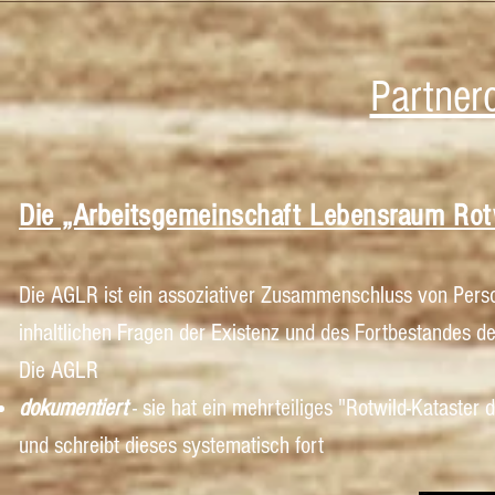
Partner
Die „Arbeitsgemeinschaft Lebensraum Rot
Die AGLR ist ein assoziativer Zusammenschluss von Pers
inhaltlichen Fragen der Existenz und des Fort
bestandes d
Die AGLR
dokumentiert
- sie hat ein mehrteiliges "Rotwild-Kataster 
und schreibt dieses systematisch fort