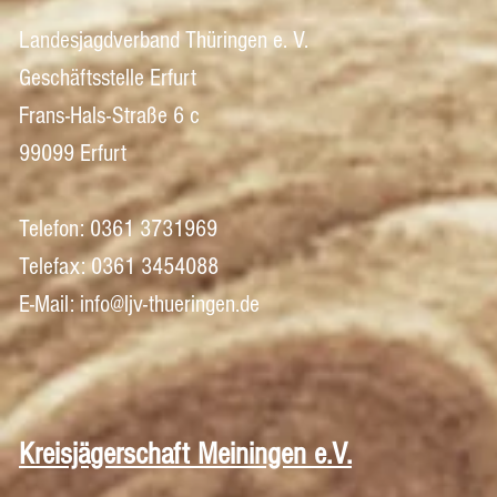
Landesjagdverband Thüringen e. V.
Geschäftsstelle Erfurt
Frans-Hals-Straße 6 c
99099 Erfurt
Telefon: 0361 3731969
Telefax: 0361 3454088
E-Mail: info@ljv-thueringen.de
Kreisjägerschaft Meiningen e.V.