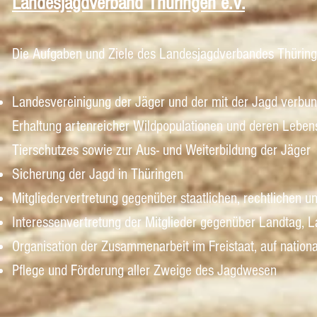
Landesjagdverband Thüringen e.V.
Die Aufgaben und Ziele des Landesjagdverbandes Thüringe
Landesvereinigung der Jäger und der mit der Jagd verbun
Erhaltung artenreicher Wildpopulationen und deren Leben
Tierschutzes sowie zur Aus- und Weiterbildung der Jäger
Sicherung der Jagd in Thüringen
Mitgliedervertretung gegenüber staatlichen, rechtlichen u
Interessenvertretung der Mitglieder gegenüber Landtag, 
Organisation der Zusammenarbeit im Freistaat, auf nationa
Pflege und Förderung aller Zweige des Jagdwesen