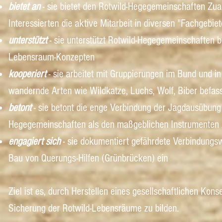
bietet an
- sie bietet den Rotwild-Hegegemeinschaften Zuarb
Interessierten die aktive Mitarbeit in diversen "Fachgebie
unterstützt
- sie unterstützt Rotwild-Hegegemeinschaften b
Lebensraum-Konzepten
kooperiert
- sie arbeitet mit Gruppierungen im Bund und i
wandernde Arten wie Wildkatze, Luchs, Wolf, Biber befas
betont
- sie betont die enge Verbindung der Jagdausübung
Hegegemeinschaften als den maßgeblichen Instrumenten 
engagiert sich
- sie dokumentiert gefährdete Verbindungsw
Bau von Querungs-Hilfen (Grünbrücken) ein
Ziel ist es, durch Herstellen eines gesellschaftlichen Kon
Sicherung der Rotwild-Lebensräume zu bilden.