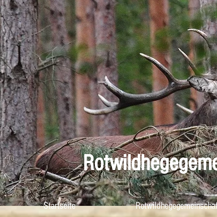
Rotwildhegegemeinschaf
Startseite
Rotwildhegegemeinscha
Rotwildhegegemei
Startseite
Rotwildhegegemeinschaf