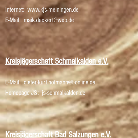
Internet:
www.kjs-meiningen.de
E-Mail: maik.deckert@web.de
Kreisjägerschaft Schmalkalden e.V.
E-Mail:
dieter-kurt.hofmann@t-online.de
Homepage JS: js-schmalkalden.de
Kreisjägerschaft Bad Salzungen e.V.