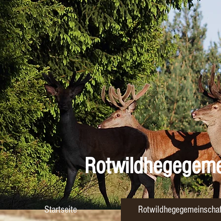
Rotwildhegegemeinschaf
Startseite
Rotwildhegegemeinscha
Rotwildhegegemei
Startseite
Rotwildhegegemeinschaf